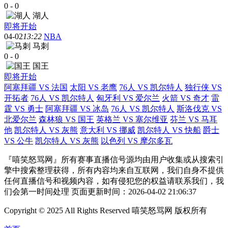
0
-
0
湖人
即将开始
04-02
13:22
NBA
马刺
0
-
0
国王
即将开始
阿塞拜疆 VS 法国
太阳 VS 老鹰
76人 VS 凯尔特人
独行侠 VS
开拓者
76人 VS 凯尔特人
匈牙利 VS 爱尔兰
火箭 VS 奇才
雷
霆 VS 勇士
阿塞拜疆 VS 冰岛
76人 VS 凯尔特人
斯洛伐克 VS
北爱尔兰
森林狼 VS 国王
英格兰 VS 塞尔维亚
芬兰 VS 马耳
他
凯尔特人 VS 灰熊
意大利 VS 挪威
凯尔特人 VS 快船
爵士
VS 公牛
凯尔特人 VS 灰熊
以色列 VS 摩尔多瓦
『嘻笑怒骂网』所有赛事直播信号源均由用户收集或从搜索引
擎中搜索整理获得，所有内容均来自互联网，我们自身不提供
任何直播信号和视频内容，如有侵犯您的权益请联系我们，我
们会第一时间处理 页面更新时间：2026-04-02 21:06:37
Copyright © 2025 All Rights Reserved 嘻笑怒骂网 版权所有