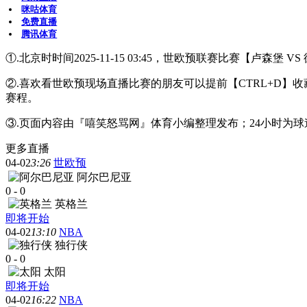
咪咕体育
免费直播
腾讯体育
①.北京时时间2025-11-15 03:45，世欧预联赛比赛【卢森堡
②.喜欢看世欧预现场直播比赛的朋友可以提前【CTRL+D
赛程。
③.页面内容由『嘻笑怒骂网』体育小编整理发布；24小时为
更多直播
04-02
3:26
世欧预
阿尔巴尼亚
0
-
0
英格兰
即将开始
04-02
13:10
NBA
独行侠
0
-
0
太阳
即将开始
04-02
16:22
NBA